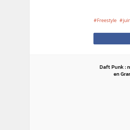
Freestyle
jui
Daft Punk : 
en Gra