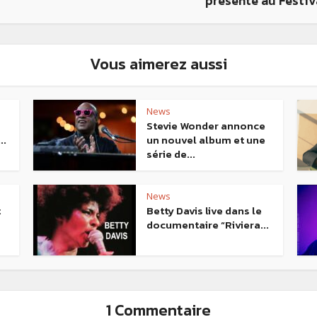
présenté au Festiv
Vous aimerez aussi
News
Stevie Wonder annonce
..
un nouvel album et une
série de...
News
t
Betty Davis live dans le
documentaire “Riviera...
1 Commentaire