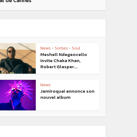
al de Cannes
News
Sorties
Soul
•
•
Meshell Ndegeocello
invite Chaka Khan,
Robert Glasper...
News
Jamiroquai annonce son
nouvel album