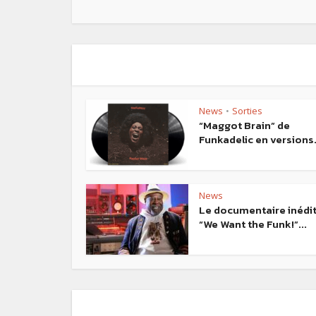
News
Sorties
•
“Maggot Brain” de
Funkadelic en versions.
News
Le documentaire inédi
“We Want the Funk!”...