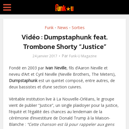
Funk
News
Sorties
•
•
Vidéo : Dumpstaphunk feat.
Trombone Shorty “Justice”
Par
24 janvier 2017
Funk-U Magazine
Fondé en 2003 par
Ivan Neville
, fils d’Aaron Neville et
neveu d’Art et Cyril Neville (Neville Brothers, The Meters),
Dumpstaphunk
est un quintet composé, entre autres, de
deux bassistes et d’une section cuivres.
Véritable institution live à La Nouvelle-Orléans, le groupe
vient de publier “Justice”, un single plaidoyer pour la justice,
l’équité et l’égalité des chances au lendemain de la
cérémonie d’investiture de Donald Trump à la Maison-
Blanche :
“Cette chanson est là pour rappeler aux gens