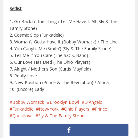
Setlist
1. Go Back to the Thing / Let Me Have It All (Sly & The
Family Stone)
2. Cosmic Slop (Funkadelic)
3. Woman’s Gotta Have It (Bobby Womack) / The Line
4. You Caught Me (Smilin’) (Sly & The Family Stone)
5. Tell Me If You Care (The S.O.S. Band)
6. Our Love Has Died (The Ohio Players)
7. Alright / Mother’s Son (Curtis Mayfield)
8. Really Love
9. New Position (Prince & The Revolution) / Africa
10. (Encore) Lady
Bobby Womack
Brooklyn Bowl
D'Angelo
Funkadelic
New-York
Ohio Players
Prince
Questlove
Sly & The Family Stone