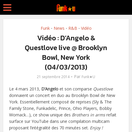
Funk
News
R&B
Vidéo
•
•
•
Vidéo : D’Angelo &
Questlove live @ Brooklyn
Bowl, New York
(04/03/2013)
Par
21 septembre 2014
Funk★U
Le 4 mars 2013,
D’Angelo
et son comparse
Questlove
donnaient un concert en duo au Brooklyn Bowl de New
York. Essentiellement composé de reprises (Sly & The
Family Stone, Funkadelic, Prince, Ohio Players, Bobby
Womack…), ce show unique des
Brothers in arms
refait
surface sur YouTube dans une compilation multicam
proposant l’intégralité des 70 minutes set.
Enjoy !