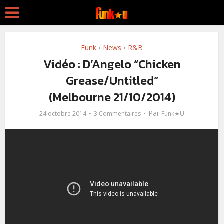
Funk
News
R&B
•
•
Vidéo : D’Angelo “Chicken
Grease/Untitled”
(Melbourne 21/10/2014)
Par
24 octobre 2014
3 Commentaires
Funk★U