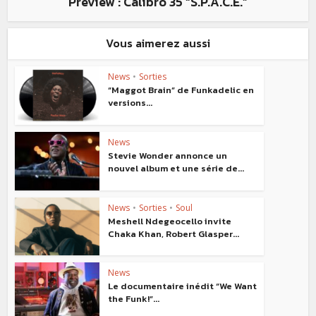
Preview : Calibro 35 “S.P.A.C.E.”
Vous aimerez aussi
News
•
Sorties
“Maggot Brain” de Funkadelic en
versions...
News
Stevie Wonder annonce un
nouvel album et une série de...
News
•
Sorties
•
Soul
Meshell Ndegeocello invite
Chaka Khan, Robert Glasper...
News
Le documentaire inédit “We Want
the Funk!”...