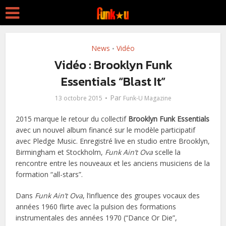
News
Vidéo
•
Vidéo : Brooklyn Funk
Essentials “Blast It”
Par
13 octobre 2015
Funk-U Magazine
2015 marque le retour du collectif
Brooklyn Funk Essentials
avec un nouvel album financé sur le modèle participatif
avec Pledge Music. Enregistré live en studio entre Brooklyn,
Birmingham et Stockholm,
Funk Ain’t Ova
scelle la
rencontre entre les nouveaux et les anciens musiciens de la
formation “all-stars”.
Dans
Funk Ain’t Ova
, l’influence des groupes vocaux des
années 1960 flirte avec la pulsion des formations
instrumentales des années 1970 (“Dance Or Die”,