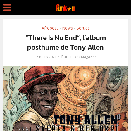
Afrobeat
News
Sorties
•
•
“There Is No End“, l’album
posthume de Tony Allen
Par
16 mars 2021
Funk-U Magazine