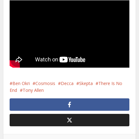
Ben Okri
Cosmosis
Decca
Skepta
There Is No
End
Tony Allen