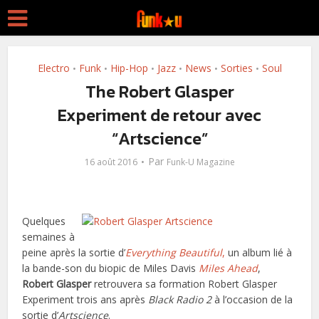
Electro
Funk
Hip-Hop
Jazz
News
Sorties
Soul
•
•
•
•
•
•
The Robert Glasper
Experiment de retour avec
“Artscience”
Par
16 août 2016
Funk-U Magazine
Quelques
semaines à
peine après la sortie d’
Everything Beautiful
,
un album lié à
la bande-son du biopic de Miles Davis
Miles Ahead
,
Robert Glasper
retrouvera sa formation Robert Glasper
Experiment trois ans après
Black Radio 2
à l’occasion de la
sortie d’
Artscience
.