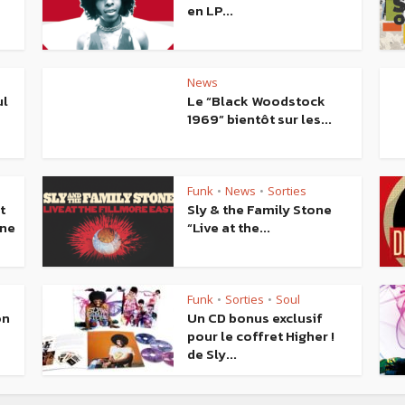
en LP...
News
ul
Le “Black Woodstock
1969” bientôt sur les...
Funk
News
Sorties
•
•
t
Sly & the Family Stone
ène
“Live at the...
Funk
Sorties
Soul
•
•
on
Un CD bonus exclusif
pour le coffret Higher !
de Sly...