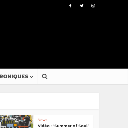
RONIQUES
News
Vidéo : “Summer of Soul”