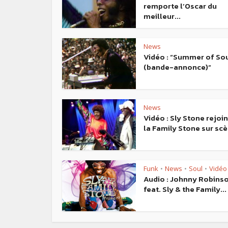
remporte l’Oscar du
meilleur...
News
Vidéo : “Summer of So
(bande-annonce)“
News
Vidéo : Sly Stone rejoin
la Family Stone sur sc
Funk
News
Soul
Vidéo
•
•
•
Audio : Johnny Robins
feat. Sly & the Family...