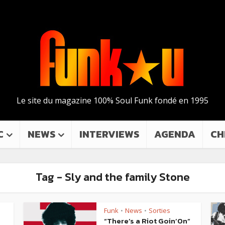
Le site du magazine 100% Soul Funk fondé en 1995
C
NEWS
INTERVIEWS
AGENDA
CH
Tag - Sly and the family Stone
Funk
News
Sorties
•
•
“There’s a Riot Goin’On”