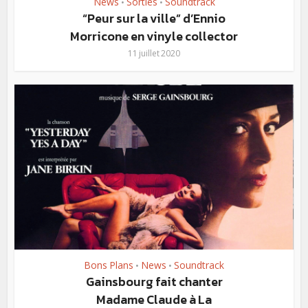
News
Sorties
Soundtrack
•
•
“Peur sur la ville” d’Ennio
Morricone en vinyle collector
11 juillet 2020
Bons Plans
News
Soundtrack
•
•
Gainsbourg fait chanter
Madame Claude à La