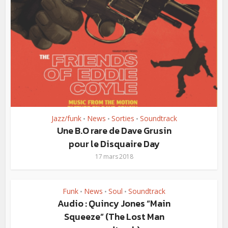
Jazz/funk
News
Sorties
Soundtrack
•
•
•
Une B.O rare de Dave Grusin
pour le Disquaire Day
17 mars 2018
Funk
News
Soul
Soundtrack
•
•
•
Audio : Quincy Jones “Main
Squeeze” (The Lost Man