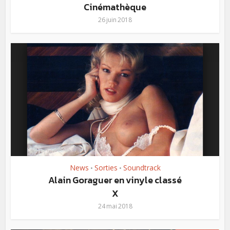
Cinémathèque
26 juin 2018
News
Sorties
Soundtrack
•
•
Alain Goraguer en vinyle classé
X
24 mai 2018