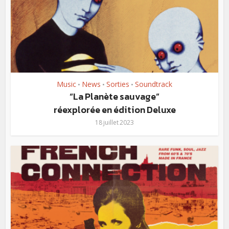
Music
News
Sorties
Soundtrack
•
•
•
“La Planète sauvage”
réexplorée en édition Deluxe
18 juillet 2023