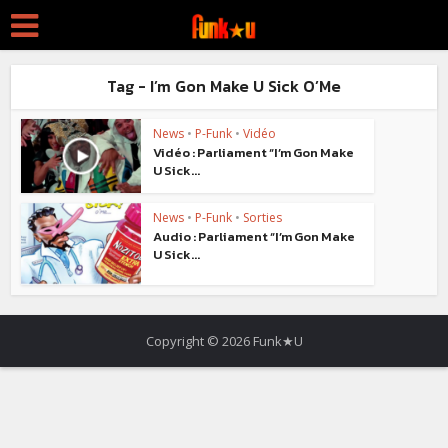
Tag - I’m Gon Make U Sick O’Me
News
•
P-Funk
•
Vidéo
Vidéo : Parliament “I’m Gon Make
U Sick...
News
•
P-Funk
•
Sorties
Audio : Parliament “I’m Gon Make
U Sick...
Copyright © 2026 Funk★U