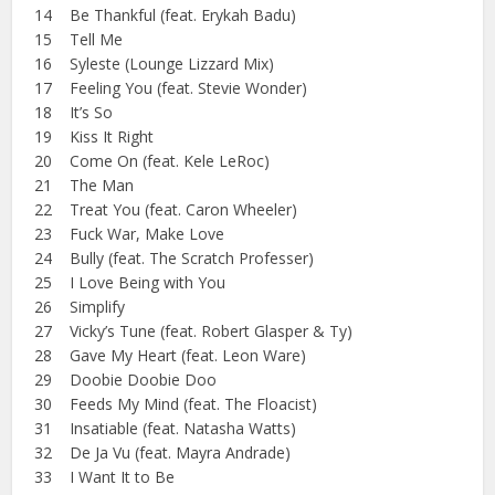
14 Be Thankful (feat. Erykah Badu)
15 Tell Me
16 Syleste (Lounge Lizzard Mix)
17 Feeling You (feat. Stevie Wonder)
18 It’s So
19 Kiss It Right
20 Come On (feat. Kele LeRoc)
21 The Man
22 Treat You (feat. Caron Wheeler)
23 Fuck War, Make Love
24 Bully (feat. The Scratch Professer)
25 I Love Being with You
26 Simplify
27 Vicky’s Tune (feat. Robert Glasper & Ty)
28 Gave My Heart (feat. Leon Ware)
29 Doobie Doobie Doo
30 Feeds My Mind (feat. The Floacist)
31 Insatiable (feat. Natasha Watts)
32 De Ja Vu (feat. Mayra Andrade)
33 I Want It to Be