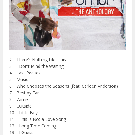
2 There’s Nothing Like This
3 I Don’t Mind the Waiting
4 Last Request
5 Music
6 Who Chooses the Seasons (feat. Carleen Anderson)
7 Best by Far
8 Winner
9 Outside
10 Little Boy
11 This Is Not a Love Song
12 Long Time Coming
13 I Guess