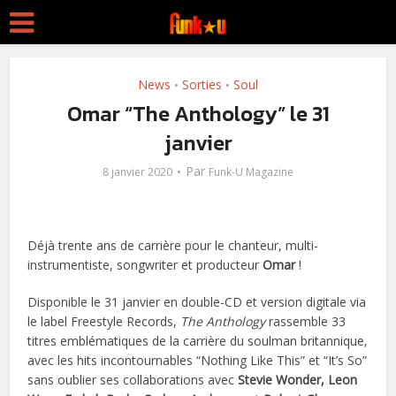
News
Sorties
Soul
•
•
Omar “The Anthology” le 31
janvier
Par
8 janvier 2020
Funk-U Magazine
Déjà trente ans de carrière pour le chanteur, multi-
instrumentiste, songwriter et producteur
Omar
!
Disponible le 31 janvier en double-CD et version digitale via
le label Freestyle Records,
The Anthology
rassemble 33
titres emblématiques de la carrière du soulman britannique,
avec les hits incontournables “Nothing Like This” et “It’s So”
sans oublier ses collaborations avec
Stevie Wonder, Leon