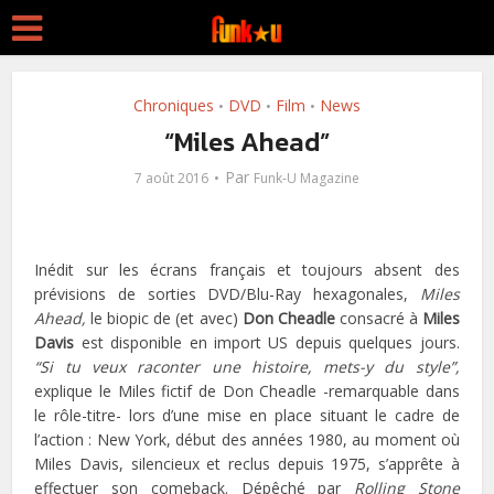
Chroniques
DVD
Film
News
•
•
•
“Miles Ahead”
Par
7 août 2016
Funk-U Magazine
Inédit sur les écrans français et toujours absent des
prévisions de sorties DVD/Blu-Ray hexagonales,
Miles
Ahead,
le biopic de (et avec)
Don Cheadle
consacré à
Miles
Davis
est disponible en import US depuis quelques jours.
“Si tu veux raconter une histoire, mets-y du style”,
explique le Miles fictif de Don Cheadle -remarquable dans
le rôle-titre- lors d’une mise en place situant le cadre de
l’action : New York, début des années 1980, au moment où
Miles Davis, silencieux et reclus depuis 1975, s’apprête à
effectuer son comeback. Dépêché par
Rolling Stone