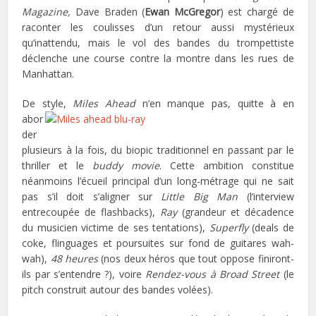
Magazine,
Dave Braden (
Ewan McGregor
) est chargé de
raconter les coulisses d’un retour aussi mystérieux
qu’inattendu, mais le vol des bandes du trompettiste
déclenche une course contre la montre dans les rues de
Manhattan.
De style,
Miles Ahead
n’en manque pas, quitte à en
abor
der
plusieurs à la fois, du biopic traditionnel en passant par le
thriller et le
buddy movie
. Cette ambition constitue
néanmoins l’écueil principal d’un long-métrage qui ne sait
pas s’il doit s’aligner sur
Little Big Man
(l’interview
entrecoupée de flashbacks),
Ray
(grandeur et décadence
du musicien victime de ses tentations),
Superfly
(deals de
coke, flinguages et poursuites sur fond de guitares wah-
wah),
48 heures
(nos deux héros que tout oppose finiront-
ils par s’entendre ?), voire
Rendez-vous à Broad Street
(le
pitch construit autour des bandes volées).