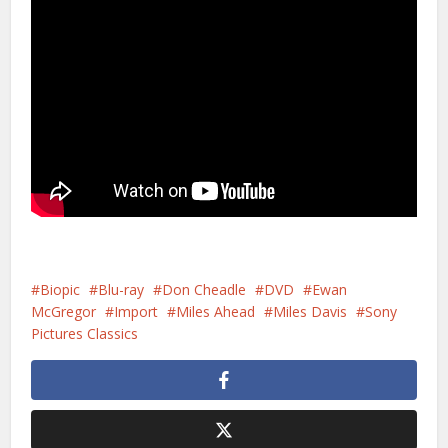
Biopic
Blu-ray
Don Cheadle
DVD
Ewan
McGregor
Import
Miles Ahead
Miles Davis
Sony
Pictures Classics