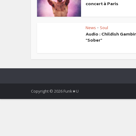
concert à Paris
News
Soul
•
Audio : Childish Gambi
“Sober”
Copyright © 2026 Funk★U