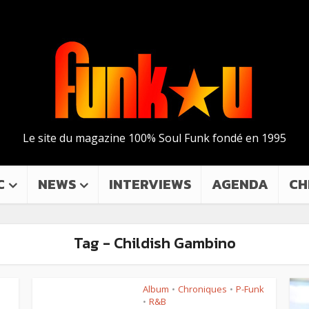
Le site du magazine 100% Soul Funk fondé en 1995
C
NEWS
INTERVIEWS
AGENDA
CH
Tag - Childish Gambino
Album
Chroniques
P-Funk
•
•
R&B
•