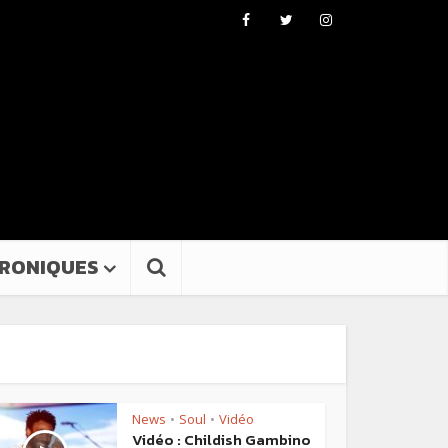
RONIQUES
News
Soul
Vidéo
•
•
Vidéo : Childish Gambino