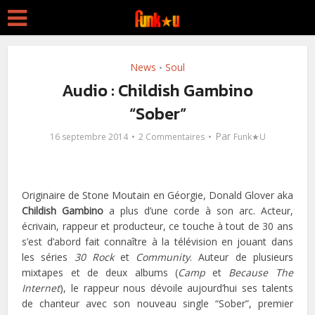
News
Soul
•
Audio : Childish Gambino
“Sober”
Par
16 septembre 2014
2 Commentaires
Funk★U
Originaire de Stone Moutain en Géorgie, Donald Glover aka
Childish Gambino
a plus d’une corde à son arc. Acteur,
écrivain, rappeur et producteur, ce touche à tout de 30 ans
s’est d’abord fait connaître à la télévision en jouant dans
les séries
30 Rock
et
Community
. Auteur de plusieurs
mixtapes et de deux albums (
Camp
et
Because The
Internet
), le rappeur nous dévoile aujourd’hui ses talents
de chanteur avec son nouveau single “Sober”, premier