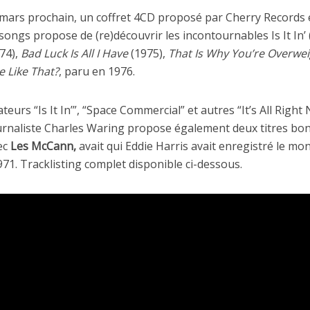
 mars prochain, un coffret 4CD proposé par Cherry Records e
songs propose de (re)découvrir les incontournables Is It In’ 
74),
Bad Luck Is All I Have
(1975),
That Is Why You’re Overwe
 Like That?
, paru en 1976.
teurs “Is It In’”, “Space Commercial” et autres “It’s All Right 
urnaliste Charles Waring propose également deux titres bo
ec
Les McCann,
avait qui Eddie Harris avait enregistré le m
1. Tracklisting complet disponible ci-dessous.