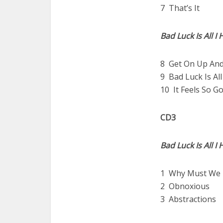
7 That’s It
Bad Luck Is All I
8 Get On Up An
9 Bad Luck Is All
10 It Feels So G
CD3
Bad Luck Is All I
1 Why Must We 
2 Obnoxious
3 Abstractions