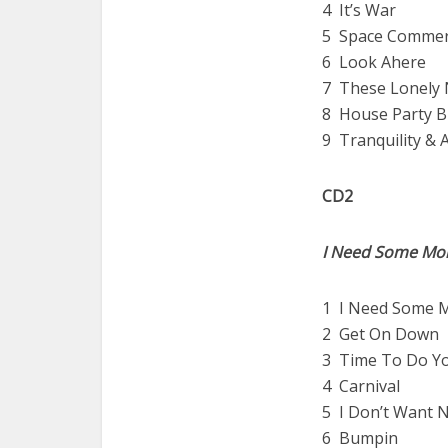
4 It’s War
5 Space Commer
6 Look Ahere
7 These Lonely 
8 House Party B
9 Tranquility & 
CD2
I Need Some Mo
1 I Need Some 
2 Get On Down
3 Time To Do Y
4 Carnival
5 I Don’t Want 
6 Bumpin