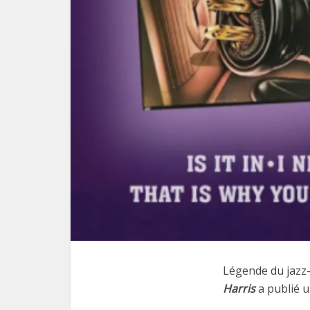
Légende du jazz-
Harris
a publié u