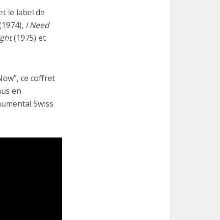
t le label de
(1974),
I Need
ight
(1975) et
Now”, ce coffret
nus en
onumental Swiss