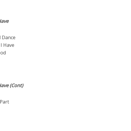
 Have
d Dance
 I Have
ood
 Have (Cont)
Part