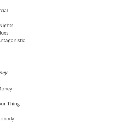
cial
Nights
lues
Antagonistic
ney
Money
our Thing
Nobody