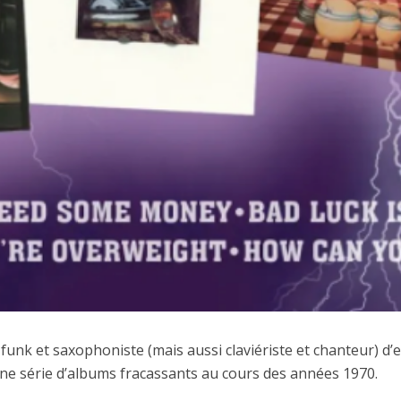
funk et saxophoniste (mais aussi claviériste et chanteur) d’
ne série d’albums fracassants au cours des années 1970.