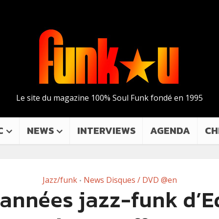
Le site du magazine 100% Soul Funk fondé en 1995
C
NEWS
INTERVIEWS
AGENDA
CH
Jazz/funk
News Disques / DVD @en
•
 années jazz-funk d’E