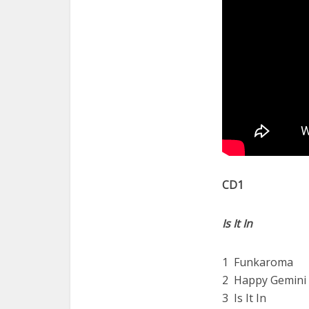
CD1
Is It In
1 Funkaroma
2 Happy Gemini
3 Is It In