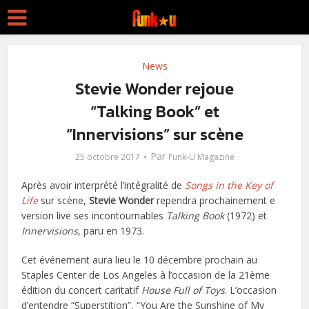
News
Stevie Wonder rejoue
“Talking Book” et
“Innervisions” sur scène
Par
25 octobre 2017
Funk-U Magazine
Après avoir interprété l’intégralité de
Songs in the Key of
Life
sur scène,
Stevie Wonder
rependra prochainement e
version live ses incontournables
Talking Book
(1972) et
Innervisions
, paru en 1973.
Cet événement aura lieu le 10 décembre prochain au
Staples Center de Los Angeles à l’occasion de la 21ème
édition du concert caritatif
House Full of Toys
. L’occasion
d’entendre “Superstition”, “You Are the Sunshine of My