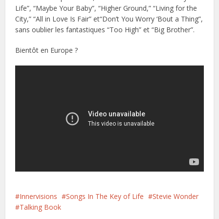
Life”, “Maybe Your Baby”, “Higher Ground,” “Living for the
City,” “All in Love Is Fair” et“Don’t You Worry ‘Bout a Thing”,
sans oublier les fantastiques “Too High” et “Big Brother”.
Bientôt en Europe ?
Innervisions
Songs In The Key of Life
Stevie Wonder
Talking Book