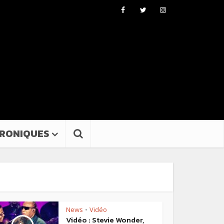
RONIQUES
News
Vidéo
•
Vidéo : Stevie Wonder,