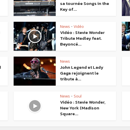
sa tournée Songs in the
Key of...
News
Vidéo
•
I
Vidéo : Stevie Wonder
Tribute Medley feat.
Beyoncé...
News
d
John Legend et Lady
Gaga rejoignent le
tribute à...
News
Soul
•
Vidéo : Stevie Wonder,
New York (Madison
Square...