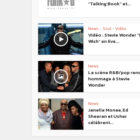
“Talking Book” et...
News
Soul
Vidéo
•
•
Vidéo : Stevie Wonder “
Wish” en live...
News
La scène R&B/pop ren
hommage à Stevie
Wonder
News
Janelle Monae, Ed
Sheeran et Usher
célèbrent...