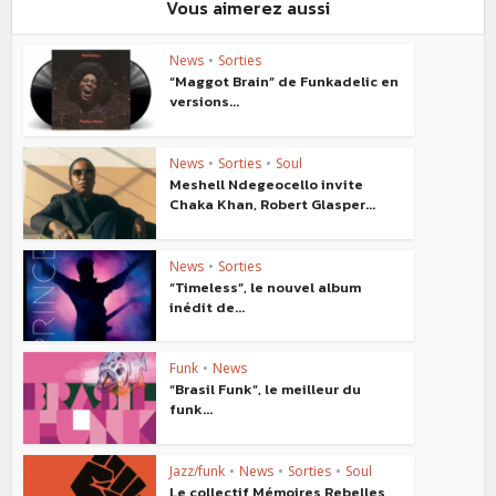
Vous aimerez aussi
News
•
Sorties
“Maggot Brain” de Funkadelic en
versions...
News
•
Sorties
•
Soul
Meshell Ndegeocello invite
Chaka Khan, Robert Glasper...
News
•
Sorties
“Timeless”, le nouvel album
inédit de...
Funk
•
News
“Brasil Funk”, le meilleur du
funk...
Jazz/funk
•
News
•
Sorties
•
Soul
Le collectif Mémoires Rebelles