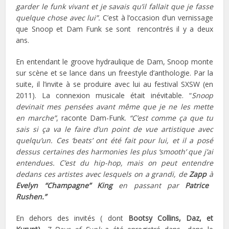
garder le funk vivant et je savais qu’il fallait que je fasse
quelque chose avec lui”.
C’est à l’occasion d’un vernissage
que Snoop et Dam Funk se sont rencontrés il y a deux
ans.
En entendant le groove hydraulique de Dam, Snoop monte
sur scène et se lance dans un freestyle d’anthologie. Par la
suite, il l’invite à se produire avec lui au festival SXSW (en
2011). La connexion musicale était inévitable. “
Snoop
devinait mes pensées avant même que je ne les mette
en marche”
, raconte Dam-Funk.
“C’est comme ça que tu
sais si ça va le faire d’un point de vue artistique avec
quelqu’un. Ces ‘beats’ ont été fait pour lui, et il a posé
dessus certaines des harmonies les plus ‘smooth’ que j’ai
entendues. C’est du hip-hop, mais on peut entendre
dedans ces artistes avec lesquels on a grandi, de
Zapp
à
Evelyn “Champagne” King
en passant par
Patrice
Rushen.”
En dehors des invités ( dont
Bootsy Collins, Daz, et