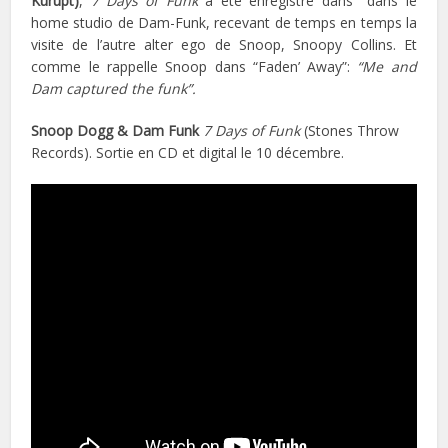
Kurupt)
,
7 Days of Funk
a été enregistré dans dans le
home studio de Dam-Funk, recevant de temps en temps la
visite de l’autre alter ego de Snoop, Snoopy Collins. Et
comme le rappelle Snoop dans “Faden’ Away”:
“Me and
Dam captured the funk”.
Snoop Dogg & Dam Funk
7 Days of Funk
(Stones Throw
Records). Sortie en CD et digital le 10 décembre.