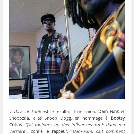
7 Days of Funk
est le résultat d’une union:
Dam Funk
et
Snoopzilla, alias Snoop Dogg, en hommage à
Bootsy
Collins
.
“J’ai toujours eu des influences funk dans ma
carrière”,
confie le rappeur. “
Dam-Funk sait comment