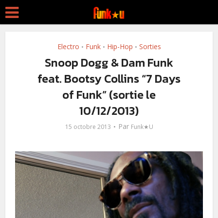
Electro
Funk
Hip-Hop
Sorties
•
•
•
Snoop Dogg & Dam Funk
feat. Bootsy Collins “7 Days
of Funk” (sortie le
10/12/2013)
Par
15 octobre 2013
Funk★U