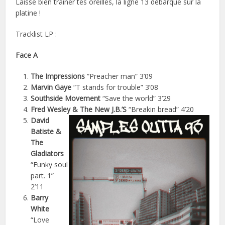
Laisse bien trainer tes oreilles, la ligne 13 débarque sur la
platine !
Tracklist LP :
Face A
The Impressions
“Preacher man” 3’09
Marvin Gaye
“T stands for trouble” 3’08
Southside Movement
“Save the world” 3’29
Fred Wesley & The New J.B.’S
“Breakin bread” 4’20
David
Batiste &
The
Gladiators
“Funky soul
part. 1”
2’11
Barry
White
“Love