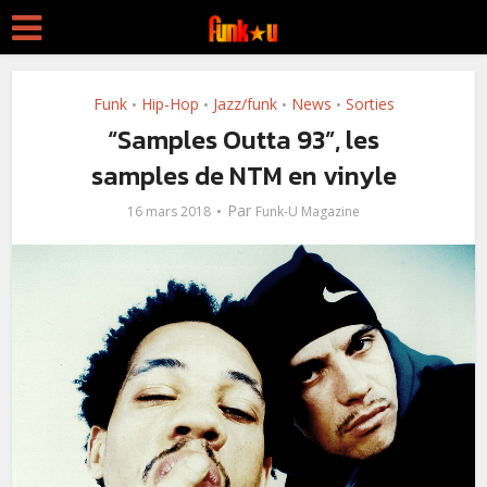
Funk
Hip-Hop
Jazz/funk
News
Sorties
•
•
•
•
“Samples Outta 93”, les
samples de NTM en vinyle
Par
16 mars 2018
Funk-U Magazine