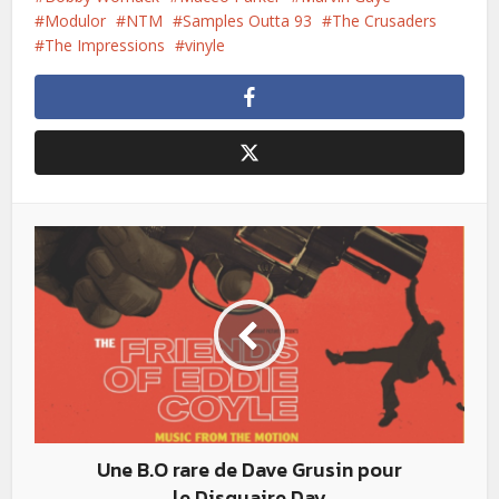
Modulor
NTM
Samples Outta 93
The Crusaders
The Impressions
vinyle
Une B.O rare de Dave Grusin pour
le Disquaire Day