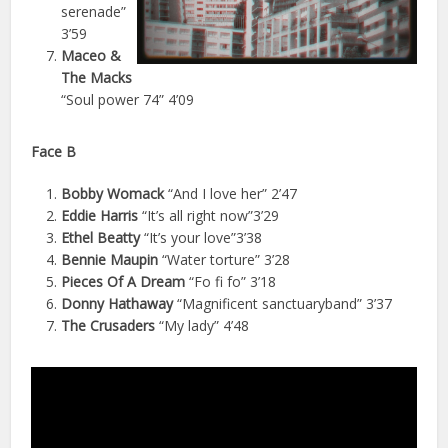
serenade”
3’59
Maceo &
The Macks
“Soul power 74” 4’09
Face B
Bobby Womack
“And I love her” 2’47
Eddie Harris
“It’s all right now”3’29
Ethel Beatty
“It’s your love”3’38
Bennie Maupin
“Water torture” 3’28
Pieces Of A Dream
“Fo fi fo” 3’18
Donny Hathaway
“Magnificent sanctuaryband” 3’37
The Crusaders
“My lady” 4’48