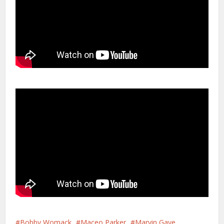
Bobby Womack
Maceo Parker
Marvin Gaye