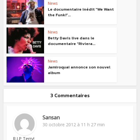
News
Le documentaire inédit “We Want
the Funk!”...
News
Betty Davis live dans le
documentaire “Riviera...
News
Jamiroquai annonce son nouvel
album
3 Commentaires
Sansan
30 octobre 2012 à 11 h 27 min
R.I.P Terry!