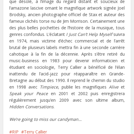
que désolé, à l’image du regard distant et soucieux de
l’amazone lascive ornant le magnifique artwork signée Joel
Brodsky, ancien photographe officiel de Stax et auteur des
fameux clichés torse nu de Jim Morrison. Certainement une
des plus belles pochettes de l’histoire de la musique, tous
genres confondus. L’éclatant
I Just Can’t Help Myself
suivra
en 1974, mais victime d’échec commercial et de l’arrêt
brutal de plusieurs labels mettra fin à une seconde carrière
cahotique à la fin de la décennie. Après s’être retiré du
music-business en 1983 pour devenir informaticien et
étudiant en sociologie, Terry Callier a bénéficié de l’élan
inattendu de l’acid-jazz pour réapparaître en Grande-
Bretagne au début des 1990. Il reprend le chemin du studio
en 1998 avec
Timpiece
, publie les magnifiques
Alive
et
Speak your Peace
en 2001 et 2002 puis enregistrera
régulièrement jusqu’en 2009 avec son ultime album,
Hidden Conversations
.
We’re going to miss our candyman…
RIP
Terry Callier