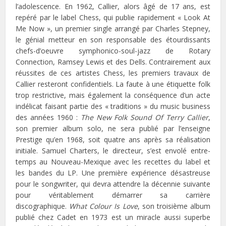
l’adolescence. En 1962, Callier, alors âgé de 17 ans, est
repéré par le label Chess, qui publie rapidement « Look At
Me Now », un premier single arrangé par Charles Stepney,
le génial metteur en son responsable des étourdissants
chefs-d’oeuvre symphonico-soul-jazz de Rotary
Connection, Ramsey Lewis et des Dells. Contrairement aux
réussites de ces artistes Chess, les premiers travaux de
Callier resteront confidentiels. La faute à une étiquette folk
trop restrictive, mais également la conséquence d’un acte
indélicat faisant partie des « traditions » du music business
des années 1960 :
The New Folk Sound Of Terry Callier
,
son premier album solo, ne sera publié par l’enseigne
Prestige qu’en 1968, soit quatre ans après sa réalisation
initiale. Samuel Charters, le directeur, s’est envolé entre-
temps au Nouveau-Mexique avec les recettes du label et
les bandes du LP. Une première expérience désastreuse
pour le songwriter, qui devra attendre la décennie suivante
pour véritablement démarrer sa carrière
discographique.
What Colour Is Love
, son troisième album
publié chez Cadet en 1973 est un miracle aussi superbe