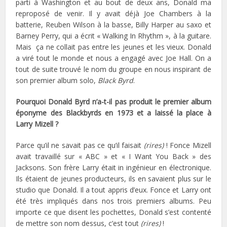
parti à Washington et au bout de deux ans, Donald ma
reproposé de venir. Il y avait déjà Joe Chambers à la
batterie, Reuben Wilson à la basse, Billy Harper au saxo et
Barney Perry, qui a écrit « Walking In Rhythm », à la guitare.
Mais ça ne collait pas entre les jeunes et les vieux. Donald
a viré tout le monde et nous a engagé avec Joe Hall. On a
tout de suite trouvé le nom du groupe en nous inspirant de
son premier album solo,
Black Byrd
.
Pourquoi Donald Byrd n’a-t-il pas produit le premier album
éponyme des Blackbyrds en 1973 et a laissé la place à
Larry Mizell ?
Parce qu’il ne savait pas ce qu’il faisait
(rires)
! Fonce Mizell
avait travaillé sur « ABC » et « I Want You Back » des
Jacksons. Son frère Larry était in ingénieur en électronique.
Ils étaient de jeunes producteurs, ils en savaient plus sur le
studio que Donald. Il a tout appris d’eux. Fonce et Larry ont
été très impliqués dans nos trois premiers albums. Peu
importe ce que disent les pochettes, Donald s’est contenté
de mettre son nom dessus, c’est tout
(rires)
!