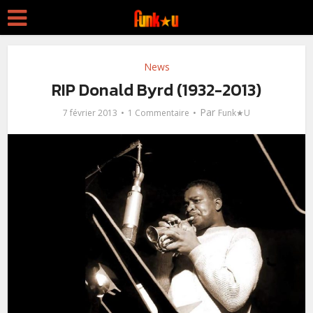
News
RIP Donald Byrd (1932-2013)
Par
7 février 2013
1 Commentaire
Funk★U