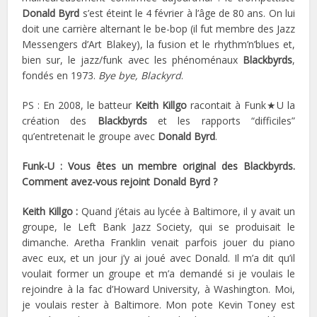
Donald Byrd
s’est éteint le 4 février à l’âge de 80 ans. On lui
doit une carrière alternant le be-bop (il fut membre des Jazz
Messengers d’Art Blakey), la fusion et le rhythm’n’blues et,
bien sur, le jazz/funk avec les phénoménaux
Blackbyrds
,
fondés en 1973.
Bye bye, Blackyrd
.
PS : En 2008, le batteur
Keith Killgo
racontait à Funk★U la
création des
Blackbyrds
et les rapports “difficiles”
qu’entretenait le groupe avec
Donald Byrd
.
Funk-U : Vous êtes un membre original des Blackbyrds.
Comment avez-vous rejoint Donald Byrd ?
Keith Killgo :
Quand j’étais au lycée à Baltimore, il y avait un
groupe, le Left Bank Jazz Society, qui se produisait le
dimanche. Aretha Franklin venait parfois jouer du piano
avec eux, et un jour j’y ai joué avec Donald. Il m’a dit qu’il
voulait former un groupe et m’a demandé si je voulais le
rejoindre à la fac d’Howard University, à Washington. Moi,
je voulais rester à Baltimore. Mon pote Kevin Toney est