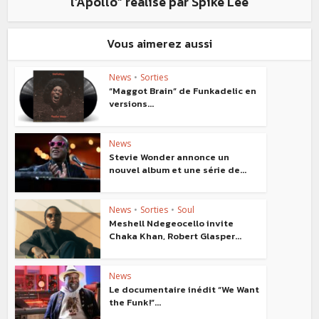
l’Apollo” réalisé par Spike Lee
Vous aimerez aussi
News
•
Sorties
“Maggot Brain” de Funkadelic en
versions...
News
Stevie Wonder annonce un
nouvel album et une série de...
News
•
Sorties
•
Soul
Meshell Ndegeocello invite
Chaka Khan, Robert Glasper...
News
Le documentaire inédit “We Want
the Funk!”...