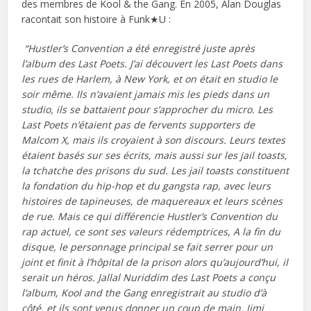
des membres de Kool & the Gang. En 2005, Alan Douglas
racontait son histoire à Funk★U :
“Hustler’s Convention a été enregistré juste après
l’album des Last Poets. J’ai découvert les Last Poets dans
les rues de Harlem, à New York, et on était en studio le
soir même. Ils n’avaient jamais mis les pieds dans un
studio, ils se battaient pour s’approcher du micro. Les
Last Poets n’étaient pas de fervents supporters de
Malcom X, mais ils croyaient à son discours. Leurs textes
étaient basés sur ses écrits, mais aussi sur les jail toasts,
la tchatche des prisons du sud. Les jail toasts constituent
la fondation du hip-hop et du gangsta rap, avec leurs
histoires de tapineuses, de maquereaux et leurs scènes
de rue. Mais ce qui différencie Hustler’s Convention du
rap actuel, ce sont ses valeurs rédemptrices, A la fin du
disque, le personnage principal se fait serrer pour un
joint et finit à l’hôpital de la prison alors qu’aujourd’hui, il
serait un héros. Jallal Nuriddim des Last Poets a conçu
l’album, Kool and the Gang enregistrait au studio d’à
côté, et ils sont venus donner un coup de main. Jimi