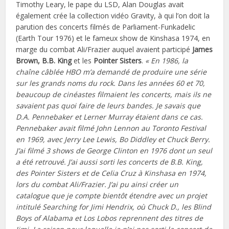
Timothy Leary, le pape du LSD, Alan Douglas avait
également crée la collection vidéo Gravity, à qui l’on doit la
parution des concerts filmés de Parliament-Funkadelic
(Earth Tour 1976) et le fameux show de Kinshasa 1974, en
marge du combat Ali/Frazier auquel avaient participé
James
Brown, B.B. King
et les
Pointer Sisters
.
« En 1986, la
chaîne câblée HBO m’a demandé de produire une série
sur les grands noms du rock. Dans les années 60 et 70,
beaucoup de cinéastes filmaient les concerts, mais ils ne
savaient pas quoi faire de leurs bandes. Je savais que
D.A. Pennebaker et Lerner Murray étaient dans ce cas.
Pennebaker avait filmé John Lennon au Toronto Festival
en 1969, avec Jerry Lee Lewis, Bo Diddley et Chuck Berry.
J’ai filmé 3 shows de George Clinton en 1976 dont un seul
a été retrouvé. J’ai aussi sorti les concerts de B.B. King,
des Pointer Sisters et de Celia Cruz à Kinshasa en 1974,
lors du combat Ali/Frazier. J’ai pu ainsi créer un
catalogue que je compte bientôt étendre avec un projet
intitulé Searching for Jimi Hendrix, où Chuck D., les Blind
Boys of Alabama et Los Lobos reprennent des titres de