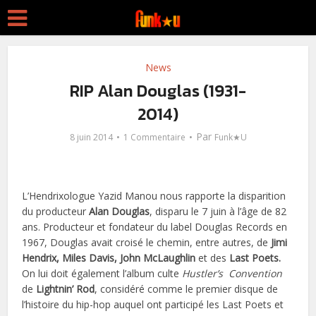
News
RIP Alan Douglas (1931-
2014)
Par
8 juin 2014
1 Commentaire
Funk★U
L’Hendrixologue Yazid Manou nous rapporte la disparition
du producteur
Alan Douglas
, disparu le 7 juin à l’âge de 82
ans. Producteur et fondateur du label Douglas Records en
1967, Douglas avait croisé le chemin, entre autres, de
Jimi
Hendrix, Miles Davis, John McLaughlin
et des
Last Poets.
On lui doit également l’album culte
Hustler’s Convention
de
Lightnin’ Rod
, considéré comme le premier disque de
l’histoire du hip-hop auquel ont participé les Last Poets et