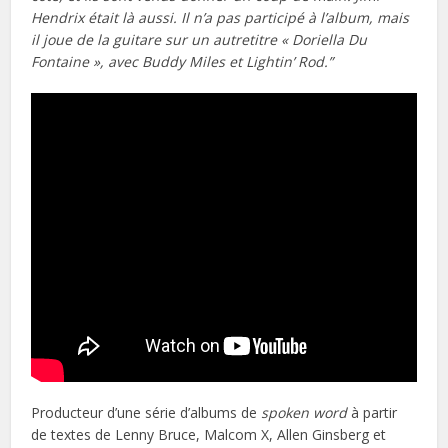
Hendrix était là aussi. Il n’a pas participé à l’album, mais
il joue de la guitare sur un autretitre « Doriella Du
Fontaine », avec Buddy Miles et Lightin’ Rod.”
Producteur d’une série d’albums de
spoken word
à partir
de textes de Lenny Bruce, Malcom X, Allen Ginsberg et