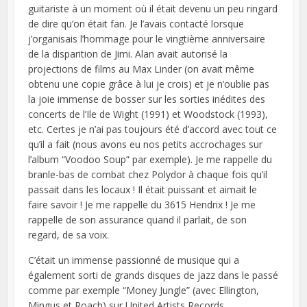
guitariste à un moment où il était devenu un peu ringard
de dire qu’on était fan. Je l’avais contacté lorsque
j’organisais l’hommage pour le vingtième anniversaire
de la disparition de Jimi. Alan avait autorisé la
projections de films au Max Linder (on avait même
obtenu une copie grâce à lui je crois) et je n’oublie pas
la joie immense de bosser sur les sorties inédites des
concerts de l’Ile de Wight (1991) et Woodstock (1993),
etc. Certes je n’ai pas toujours été d’accord avec tout ce
qu’il a fait (nous avons eu nos petits accrochages sur
l’album “Voodoo Soup” par exemple). Je me rappelle du
branle-bas de combat chez Polydor à chaque fois qu’il
passait dans les locaux ! Il était puissant et aimait le
faire savoir ! Je me rappelle du 3615 Hendrix ! Je me
rappelle de son assurance quand il parlait, de son
regard, de sa voix.
C’était un immense passionné de musique qui a
également sorti de grands disques de jazz dans le passé
comme par exemple “Money Jungle” (avec Ellington,
Mingus et Roach) sur United Artists Records.