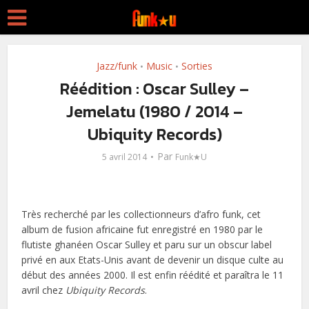
Jazz/funk
Music
Sorties
•
•
Réédition : Oscar Sulley –
Jemelatu (1980 / 2014 –
Ubiquity Records)
Par
5 avril 2014
Funk★U
Très recherché par les collectionneurs d’afro funk, cet
album de fusion africaine fut enregistré en 1980 par le
flutiste ghanéen Oscar Sulley et paru sur un obscur label
privé en aux Etats-Unis avant de devenir un disque culte au
début des années 2000. Il est enfin réédité et paraîtra le 11
avril chez
Ubiquity Records
.