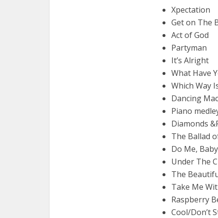
Xpectation
Get on The 
Act of God
Partyman
It’s Alright
What Have Y
Which Way I
Dancing Mac
Piano medley
Diamonds &P
The Ballad o
Do Me, Baby
Under The 
The Beautif
Take Me Wit
Raspberry B
Cool/Don’t S