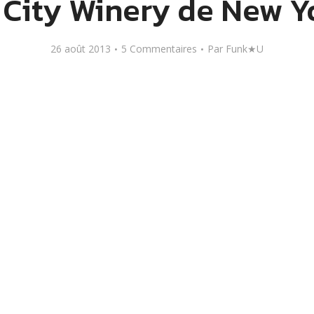
 City Winery de New Y
26 août 2013
5 Commentaires
Par
Funk★U