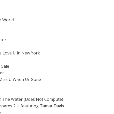
e World
tor
ics Love U in New York
 Sale
er
 Miss U When Ur Gone
n The Water (Does Not Compute)
pares 2 U featuring
Tamar Davis
e