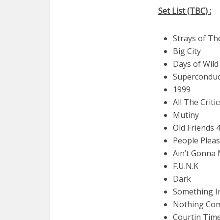
Set List (TBC) :
Strays of Th
Big City
Days of Wild
Superconduc
1999
All The Crit
Mutiny
Old Friends 4
People Pleas
Ain’t Gonna
F.U.N.K
Dark
Something I
Nothing Com
Courtin Tim