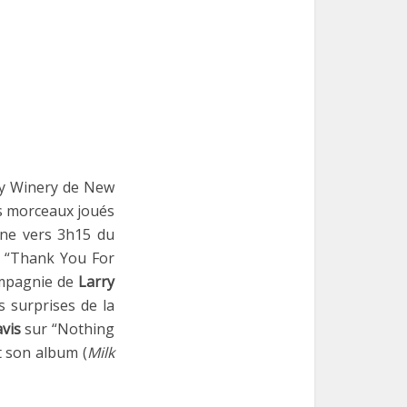
ty Winery de New
es morceaux joués
ène vers 3h15 du
 ; “Thank You For
ompagnie de
Larry
es surprises de la
vis
sur “Nothing
t son album (
Milk