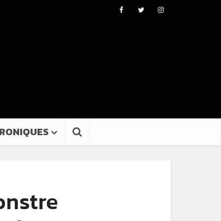
RONIQUES
onstre