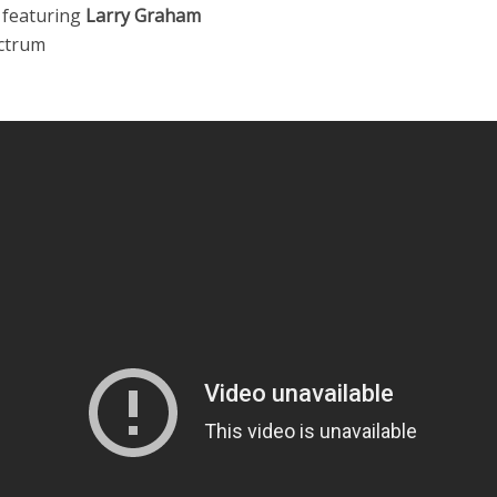
 featuring
Larry Graham
ectrum