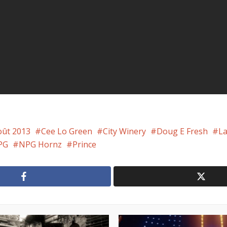
oût 2013
Cee Lo Green
City Winery
Doug E Fresh
L
PG
NPG Hornz
Prince