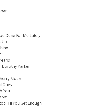
Boat
ou Done For Me Lately
s Up
hine
 :
earls
f Dorothy Parker
Cherry Moon
ul Ones
h You
eret
top ‘Til You Get Enough