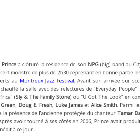
,
Prince
a clôturé la résidence de son
NPG
(big) band au Ci
cert monstre de plus de 2h30 reprenant en bonne partie l
certs au
Montreux Jazz Festival
. Avant son arrivée sur sc
chauffé la salle avec des relectures de “Everyday People”
rica” (
Sly & The Family Stone
) ou “U Got The Look” en c
 Green
,
Doug E. Fresh
,
Luke James
et
Alice Smith
. Parmi l
a la présence de l’ancienne protégée du chanteur
Tamar Da
près avoir tourné à ses côtés en 2006, Prince avait produi
 inédit à ce jour…