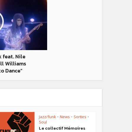
 feat. Nile
ll Williams
to Dance”
Jazz/funk
News
Sorties
•
•
•
Soul
Le collectif Mémoires