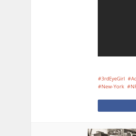
3rdEyeGirl
A
New-York
N