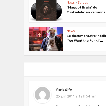
News
Sorties
•
“Maggot Brain” de
Funkadelic en versions.
News
Le documentaire inédi
“We Want the Funk!”...
funk4life
25 juin 2011 à 12 h 54 min