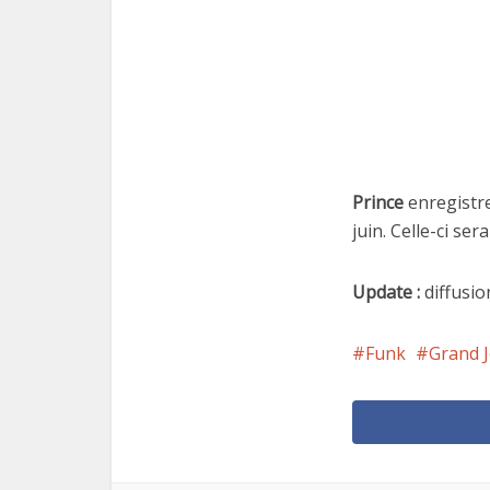
Prince
enregistr
juin. Celle-ci ser
Update :
diffusio
Funk
Grand 