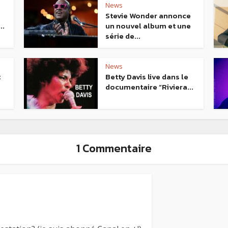
News
Stevie Wonder annonce
..
un nouvel album et une
série de...
News
t
Betty Davis live dans le
documentaire “Riviera...
1 Commentaire