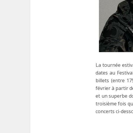
La tournée esti
dates au Festiva
billets (entre 1
février à partir
et un superbe do
troisième fois q
concerts ci-dess