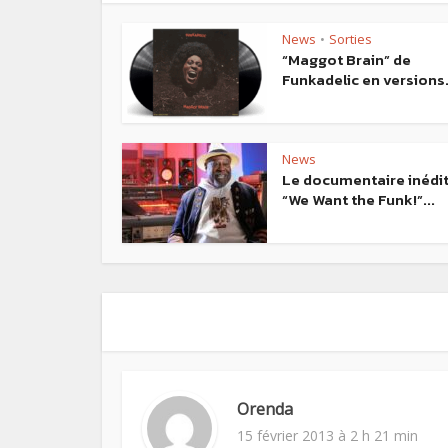
News
Sorties
•
“Maggot Brain” de
Funkadelic en versions.
News
Le documentaire inédi
“We Want the Funk!”...
Orenda
15 février 2013 à 2 h 21 min