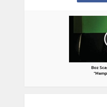
Boz Sca
“Memph