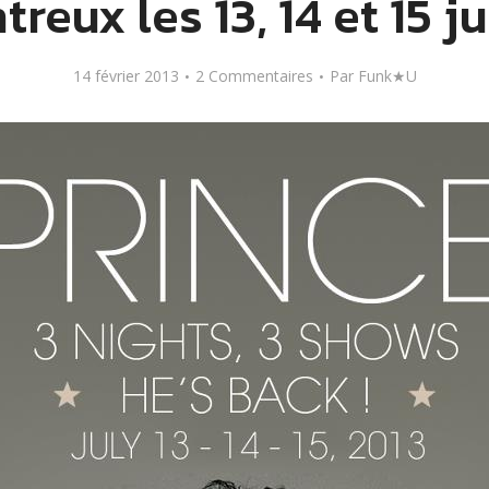
reux les 13, 14 et 15 ju
14 février 2013
2 Commentaires
Par
Funk★U