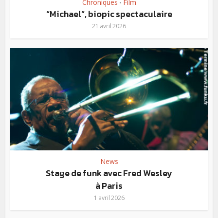
Chroniques
Film
•
“Michael”, biopic spectaculaire
21 avril 2026
News
Stage de funk avec Fred Wesley
à Paris
1 avril 2026