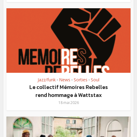
Jazz/funk
News
Sorties
Soul
•
•
•
Le collectif Mémoires Rebelles
rend hommage à Wattstax
18 mai 2026