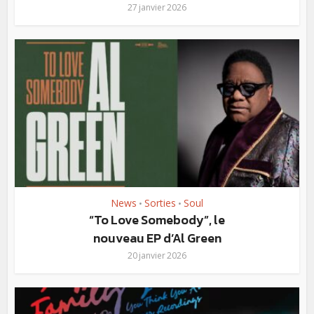
27 janvier 2026
News
Sorties
Soul
•
•
“To Love Somebody”, le
nouveau EP d’Al Green
20 janvier 2026