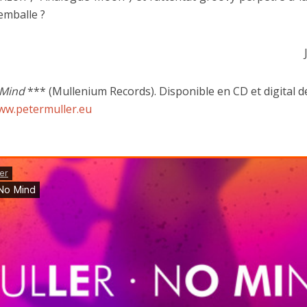
emballe ?
Mind
*** (Mullenium Records). Disponible en CD et digital d
ww.petermuller.eu