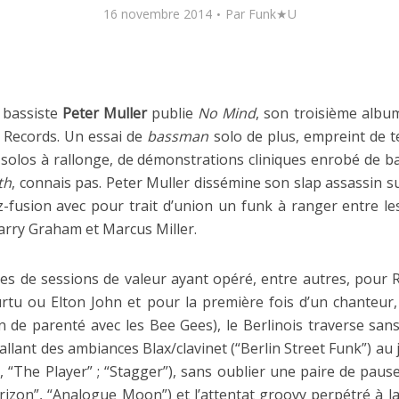
16 novembre 2014
Par
Funk★U
e bassiste
Peter Muller
publie
No Mind
, son troisième albu
m Records. Un essai de
bassman
solo de plus, empreint de te
solos à rallonge, de démonstrations cliniques enrobé de ba
th
, connais pas. Peter Muller dissémine son slap assassin su
z-fusion avec pour trait d’union un funk à ranger entre l
arry Graham et Marcus Miller.
s de sessions de valeur ayant opéré, entre autres, pour R
rtu ou Elton John et pour la première fois d’un chanteur, 
n de parenté avec les Bee Gees), le Berlinois traverse s
 allant des ambiances Blax/clavinet (“Berlin Street Funk”) au
, “The Player” ; “Stagger”), sans oublier une paire de paus
rizon”, “Analogue Moon”) et l’attentat groovy perpétré à l