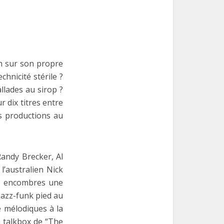
m sur son propre
chnicité stérile ?
llades au sirop ?
r dix titres entre
es productions au
andy Brecker, Al
l’australien Nick
ans encombres une
 jazz-funk pied au
e mélodiques à la
a talkbox de “The