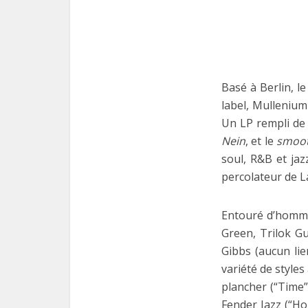
Basé à Berlin, l
label, Mulleniu
Un LP rempli de 
Nein
, et le
smoo
soul, R&B et jaz
percolateur de L
Entouré d’homme
Green, Trilok Gu
Gibbs (aucun lie
variété de styles
plancher (“Time”
Fender Jazz (“Ho