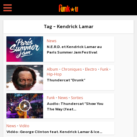
Tag - Kendrick Lamar
News
N.E.R.D. et Kendrick Lamar au
Paris Summer Jam Festival
Album
•
Chroniques
•
Electro
•
Funk
•
Hip-Hop
Thundercat “Drunk”
Funk
•
News
•
Sorties
Audio : Thundercat “Show You
The Way (feat...
News
•
Vidéo
Vidéo : George Clinton feat. Kendrick Lamar & Ice...