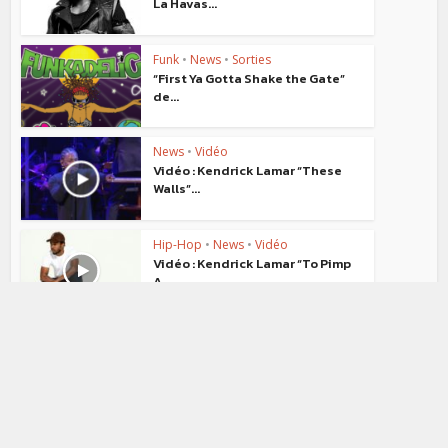
La Havas...
Funk
•
News
•
Sorties
“First Ya Gotta Shake the Gate”
de...
News
•
Vidéo
Vidéo : Kendrick Lamar “These
Walls”...
Hip-Hop
•
News
•
Vidéo
Vidéo : Kendrick Lamar “To Pimp
A...
Funk
•
Hip-Hop
•
News
Audio : Snoop Dogg feat.
Kendrick Lamar & Rick...
Funk
•
Hip-Hop
•
News
•
Vidéo