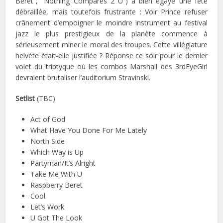
Beret”, “Nothing Compares 2 U”) a bien égayé une fête
débraillée, mais toutefois frustrante : Voir Prince refuser
crânement d’empoigner le moindre instrument au festival
jazz le plus prestigieux de la planète commence à
sérieusement miner le moral des troupes. Cette villégiature
helvète était-elle justifiée ? Réponse ce soir pour le dernier
volet du triptyque où les combos Marshall des 3rdEyeGirl
devraient brutaliser l’auditorium Stravinski.
Setlist
(TBC)
Act of God
What Have You Done For Me Lately
North Side
Which Way is Up
Partyman/It’s Alright
Take Me With U
Raspberry Beret
Cool
Let’s Work
U Got The Look