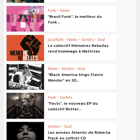
Funk
•
News
“Brasil Funk”, le meilleur du
funk...
Jazz/funk
•
News
•
Sorties
•
Soul
Le collectif Mémoires Rebelles
rend hommage à Wattstax
News
•
Sorties
•
Soul
“Black America Sings Stevie
Wonder” en 20...
Funk
•
Sorties
“Facts”, le nouveau EP du
collectif Butter...
Sorties
•
Soul
Les années Atlantic de Roberta
Flack en coffret CD