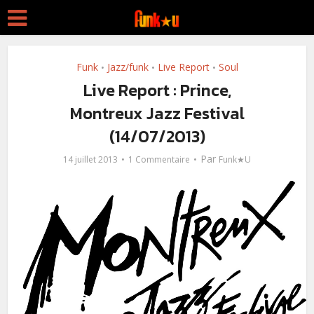
Funk
Jazz/funk
Live Report
Soul
•
•
•
Live Report : Prince,
Montreux Jazz Festival
(14/07/2013)
Par
14 juillet 2013
1 Commentaire
Funk★U