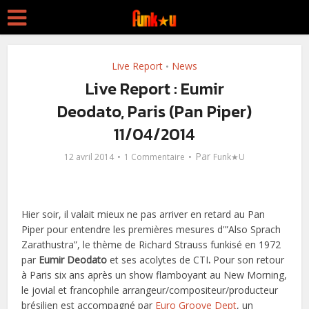
Live Report
News
•
Live Report : Eumir
Deodato, Paris (Pan Piper)
11/04/2014
Par
12 avril 2014
1 Commentaire
Funk★U
Hier soir, il valait mieux ne pas arriver en retard au Pan
Piper pour entendre les premières mesures d'”Also Sprach
Zarathustra”, le thème de Richard Strauss funkisé en 1972
par
Eumir Deodato
et ses acolytes de CTI
.
Pour son retour
à Paris six ans après un show flamboyant au New Morning,
le jovial et francophile arrangeur/compositeur/producteur
brésilien est accompagné par
Euro Groove Dept
, un