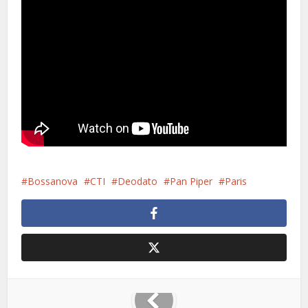
Bossanova
CTI
Deodato
Pan Piper
Paris