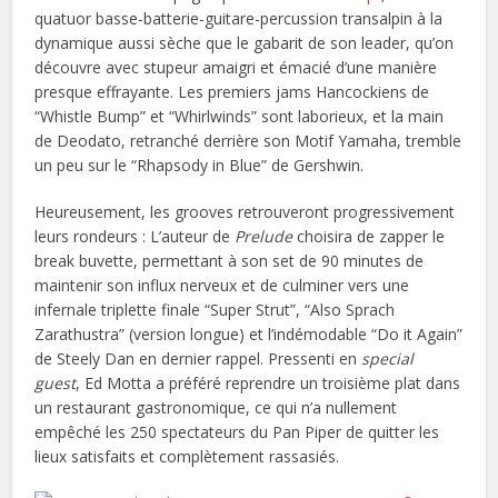
quatuor basse-batterie-guitare-percussion transalpin à la
dynamique aussi sèche que le gabarit de son leader, qu’on
découvre avec stupeur amaigri et émacié d’une manière
presque effrayante. Les premiers jams Hancockiens de
“Whistle Bump” et “Whirlwinds” sont laborieux, et la main
de Deodato, retranché derrière son Motif Yamaha, tremble
un peu sur le “Rhapsody in Blue” de Gershwin.
Heureusement, les grooves retrouveront progressivement
leurs rondeurs : L’auteur de
Prelude
choisira de zapper le
break buvette, permettant à son set de 90 minutes de
maintenir son influx nerveux et de culminer vers une
infernale triplette finale “Super Strut”, “Also Sprach
Zarathustra” (version longue) et l’indémodable “Do it Again”
de Steely Dan en dernier rappel. Pressenti en
special
guest
, Ed Motta a préféré reprendre un troisième plat dans
un restaurant gastronomique, ce qui n’a nullement
empêché les 250 spectateurs du Pan Piper de quitter les
lieux satisfaits et complètement rassasiés.