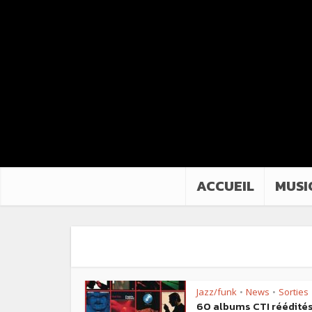
ACCUEIL
MUSI
Jazz/funk
News
Sorties
•
•
60 albums CTI réédité