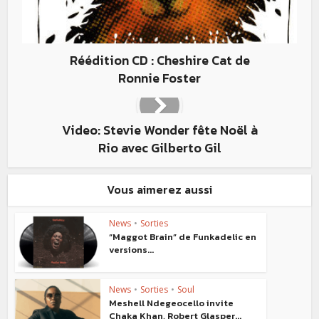
Réédition CD : Cheshire Cat de
Ronnie Foster
Video: Stevie Wonder fête Noël à
Rio avec Gilberto Gil
Vous aimerez aussi
News
•
Sorties
“Maggot Brain” de Funkadelic en
versions...
News
•
Sorties
•
Soul
Meshell Ndegeocello invite
Chaka Khan, Robert Glasper...