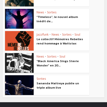
News
•
Sorties
“Timeless”, le nouvel album
inédit de...
Jazz/funk
•
News
•
Sorties
•
Soul
Le collectif Mémoires Rebelles
rend hommage à Wattstax
News
•
Sorties
•
Soul
“Black America Sings Stevie
Wonder” en 20...
Sorties
Sananda Maitreya publie un
triple album live