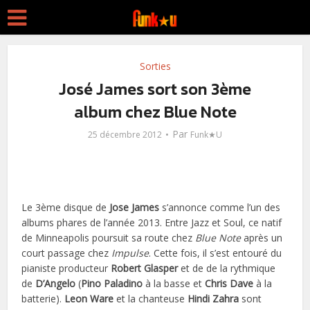
Sorties
José James sort son 3ème
album chez Blue Note
Par
25 décembre 2012
Funk★U
Le 3ème disque de
Jose James
s’annonce comme l’un des
albums phares de l’année 2013. Entre Jazz et Soul, ce natif
de Minneapolis poursuit sa route chez
Blue Note
après un
court passage chez
Impulse
. Cette fois, il s’est entouré du
pianiste producteur
Robert Glasper
et de de la rythmique
de
D’Angelo
(
Pino Paladino
à la basse et
Chris Dave
à la
batterie).
Leon Ware
et la chanteuse
Hindi Zahra
sont