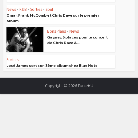
News
•
R&B
•
Sorties
•
Soul
Omar, Frank McComb et Chris Dave sur le premier
album...
Bons Plans
•
News
Gagnez 5 places pour le concert
de Chris Dave &...
Sorties
José James sort son 3ème album chez Blue Note
Copyright © 2026 Funk★U