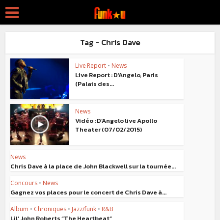
Tag - Chris Dave
Live Report
•
News
Live Report : D’Angelo, Paris
(Palais des...
News
Vidéo : D’Angelo live Apollo
Theater (07/02/2015)
News
Chris Dave à la place de John Blackwell sur la tournée...
Concours
•
News
Gagnez vos places pour le concert de Chris Dave à...
Album
•
Chroniques
•
Jazz/funk
•
R&B
Lil’ John Roberts “The Heartbeat”