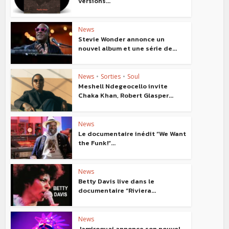
versions...
News
Stevie Wonder annonce un
nouvel album et une série de...
News
•
Sorties
•
Soul
Meshell Ndegeocello invite
Chaka Khan, Robert Glasper...
News
Le documentaire inédit “We Want
the Funk!”...
News
Betty Davis live dans le
documentaire “Riviera...
News
Jamiroquai annonce son nouvel