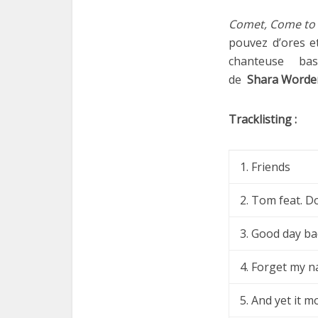
Comet, Come to
pouvez d’ores et
chanteuse bas
de
Shara Worde
Tracklisting :
1. Friends
2. Tom feat. D
3. Good day ba
4. Forget my 
5. And yet it m