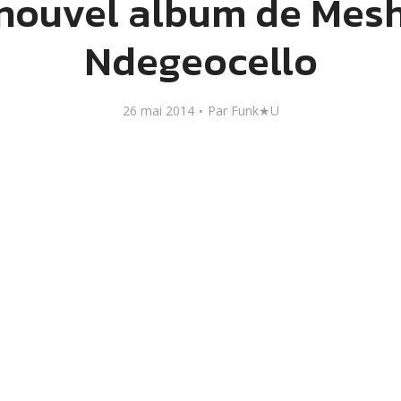
 nouvel album de Mesh
Ndegeocello
26 mai 2014
Par
Funk★U