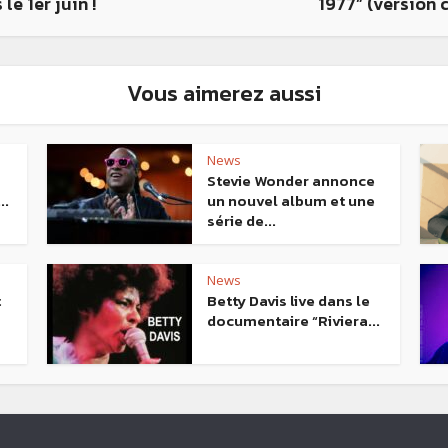
 le 1er juin !
1977” (version 
Vous aimerez aussi
News
Stevie Wonder annonce
..
un nouvel album et une
série de...
News
t
Betty Davis live dans le
documentaire “Riviera...