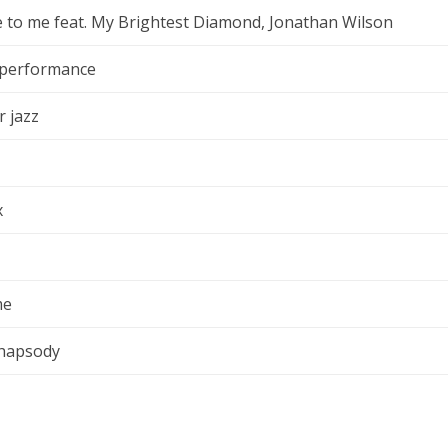
e to me feat. My Brightest Diamond, Jonathan Wilson
 performance
r jazz
x
me
rhapsody