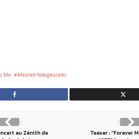
o Me
Meshell Ndegeocello
oncert au Zénith de
Teaser : “Forever 