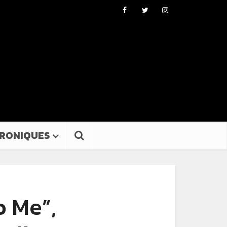
RONIQUES
 Me”,