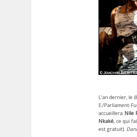
L’an dernier, le
B
E./Parliament-Fu
accueillera
Nile 
Nkaké
, ce qui f
est gratuit).
Danc