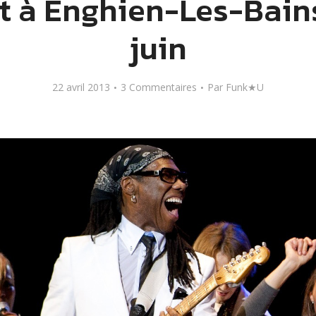
it à Enghien-Les-Bains
juin
22 avril 2013
3 Commentaires
Par
Funk★U