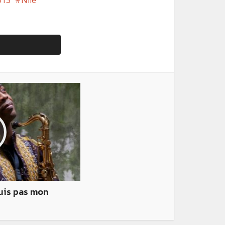
013
Nile
suis pas mon