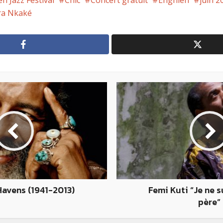
n Jazz Festival
Chic
Concert gratuit
Enghien
juin 2
ra Nkaké
Havens (1941-2013)
Femi Kuti “Je ne 
père”