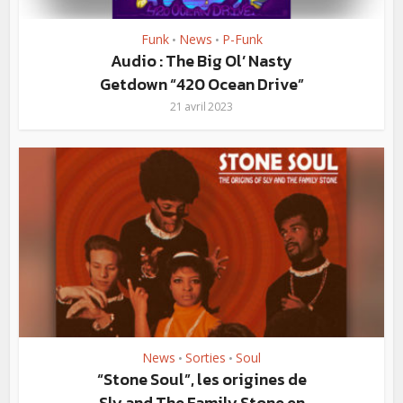
Funk
News
P-Funk
•
•
Audio : The Big Ol’ Nasty
Getdown “420 Ocean Drive”
21 avril 2023
News
Sorties
Soul
•
•
“Stone Soul”, les origines de
Sly and The Family Stone en