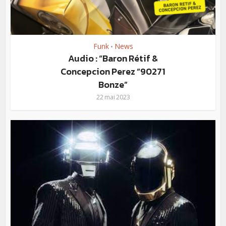
Funk
News
•
Audio : “Baron Rétif &
Concepcion Perez “90271
Bonze”
22 mai 2023