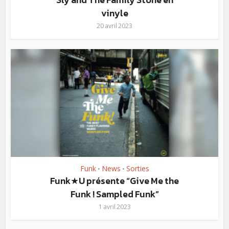
vinyle
20 avril 2023
Funk
News
Sorties
•
•
Funk★U présente “Give Me the
Funk ! Sampled Funk”
1 avril 2023