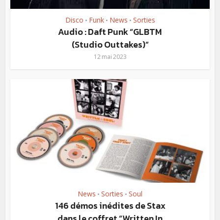
Disco
Funk
News
Sorties
•
•
•
Audio : Daft Punk “GLBTM
(Studio Outtakes)”
12 mai 2023
News
Sorties
Soul
•
•
146 démos inédites de Stax
dans le coffret “Written In