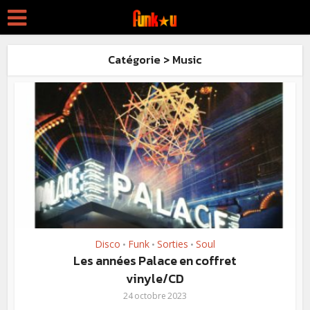
Catégorie > Music
Disco
Funk
Sorties
Soul
•
•
•
Les années Palace en coffret
vinyle/CD
24 octobre 2023