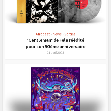
Afrobeat
News
Sorties
•
•
“Gentleman” de Fela réédité
pour son 50ème anniversaire
21 avril 2023