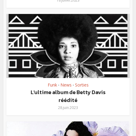
18 juillet 2023
Funk
News
Sorties
•
•
L’ultime album de Betty Davis
réédité
28 juin 2023