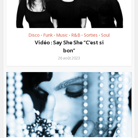
Disco
Funk
Music
R&B
Sorties
Soul
•
•
•
•
•
Vidéo : Say She She “C’est si
bon”
26 août 2023