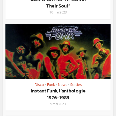
Their Soul”
10 mai 2023
Disco
Funk
News
Sorties
•
•
•
Instant Funk, l’anthologie
1976-1983
9 mai 2023