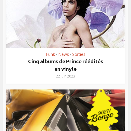
Funk
News
Sorties
•
•
Cinq albums de Prince réédités
en vinyle
22 juin 2023