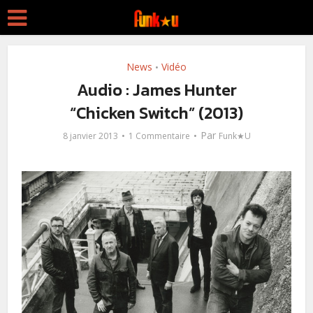
News
Vidéo
•
Audio : James Hunter
“Chicken Switch” (2013)
Par
8 janvier 2013
1 Commentaire
Funk★U