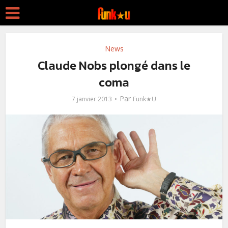
News
Claude Nobs plongé dans le
coma
Par
7 janvier 2013
Funk★U