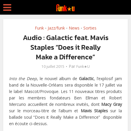
Funk
Jazz/funk
News
Sorties
•
•
•
Audio : Galactic feat. Mavis
Staples “Does it Really
Make a Difference”
Par
10 juillet 2015
Funk★U
Into the Deep
, le nouvel album de
Galactic
, l’explosif jam
band de la Nouvelle-Orléans sera disponible le 17 juillet via
le label Mascot/Provoque. Les 11 nouveaux titres produits
par les membres fondateurs Ben Ellman et Robert
Mercurio accueillent de nombreux invités, dont
Macy Gray
sur le morceau-titre de l’album et
Mavis Staples
sur la
ballade soul “Does it Really Make a Difference” disponible
en écoute ci-dessus.