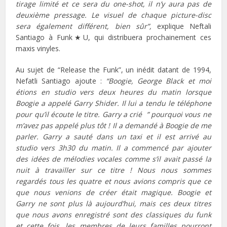
tirage limité et ce sera du one-shot, il n’y aura pas de
deuxième pressage. Le visuel de chaque picture-disc
sera également différent, bien sûr”,
explique Neftali
Santiago à Funk★U, qui distribuera prochainement ces
maxis vinyles.
Au sujet de “Release the Funk”, un inédit datant de 1994,
Nefatli Santiago ajoute :
“Boogie, George Black et moi
étions en studio vers deux heures du matin lorsque
Boogie a appelé Garry Shider. Il lui a tendu le téléphone
pour qu’il écoute le titre. Garry a crié ” pourquoi vous ne
m’avez pas appelé plus tôt ! Il a demandé à Boogie de me
parler. Garry a sauté dans un taxi et il est arrivé au
studio vers 3h30 du matin. Il a commencé par ajouter
des idées de mélodies vocales comme s’il avait passé la
nuit à travailler sur ce titre ! Nous nous sommes
regardés tous les quatre et nous avions compris que ce
que nous venions de créer était magique. Boogie et
Garry ne sont plus là aujourd’hui, mais ces deux titres
que nous avons enregistré sont des classiques du funk
et cette fois, les membres de leurs familles pourront