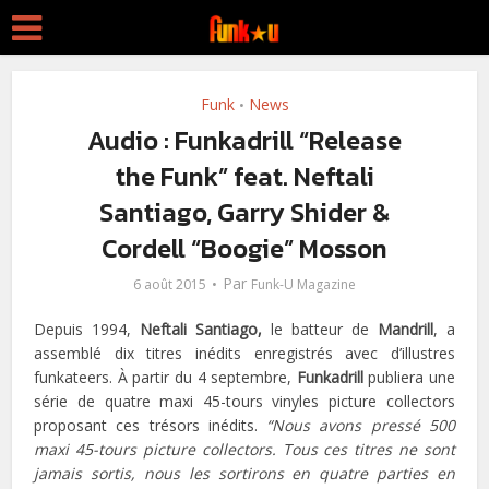
Funk
News
•
Audio : Funkadrill “Release
the Funk” feat. Neftali
Santiago, Garry Shider &
Cordell “Boogie” Mosson
Par
6 août 2015
Funk-U Magazine
Depuis 1994,
Neftali Santiago,
le batteur de
Mandrill
, a
assemblé dix titres inédits enregistrés avec d’illustres
funkateers. À partir du 4 septembre,
Funkadrill
publiera une
série de quatre maxi 45-tours vinyles picture collectors
proposant ces trésors inédits.
“Nous avons pressé 500
maxi 45-tours picture collectors. Tous ces titres ne sont
jamais sortis, nous les sortirons en quatre parties en