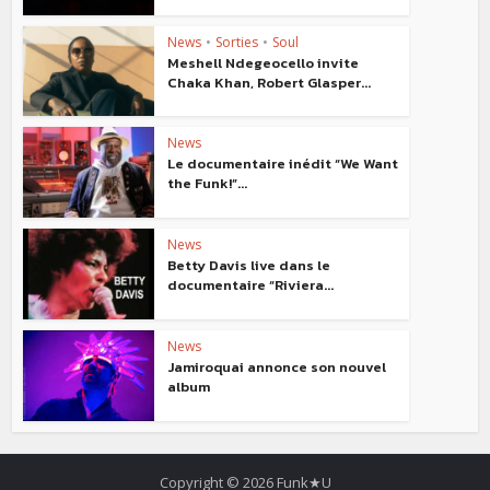
News
•
Sorties
•
Soul
Meshell Ndegeocello invite
Chaka Khan, Robert Glasper...
News
Le documentaire inédit “We Want
the Funk!”...
News
Betty Davis live dans le
documentaire “Riviera...
News
Jamiroquai annonce son nouvel
album
Copyright © 2026 Funk★U