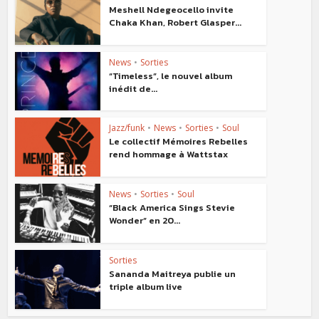
Meshell Ndegeocello invite
Chaka Khan, Robert Glasper...
News
•
Sorties
“Timeless”, le nouvel album
inédit de...
Jazz/funk
•
News
•
Sorties
•
Soul
Le collectif Mémoires Rebelles
rend hommage à Wattstax
News
•
Sorties
•
Soul
“Black America Sings Stevie
Wonder” en 20...
Sorties
Sananda Maitreya publie un
triple album live