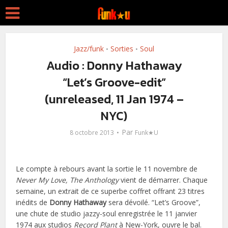
Jazz/funk
Sorties
Soul
•
•
Audio : Donny Hathaway
“Let’s Groove-edit”
(unreleased, 11 Jan 1974 –
NYC)
Par
8 octobre 2013
Funk★U
Le compte à rebours avant la sortie le 11 novembre de
Never My Love, The Anthology
vient de démarrer. Chaque
semaine, un extrait de ce superbe coffret offrant 23 titres
inédits de
Donny Hathaway
sera dévoilé. “Let’s Groove”,
une chute de studio jazzy-soul enregistrée le 11 janvier
1974 aux studios
Record Plant
à New-York, ouvre le bal.