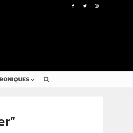
RONIQUES
er”