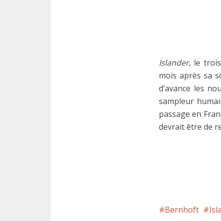
Islander
, le tro
mois après sa so
d’avance les no
sampleur humain
passage en Franc
devrait être de 
Bernhoft
Isl