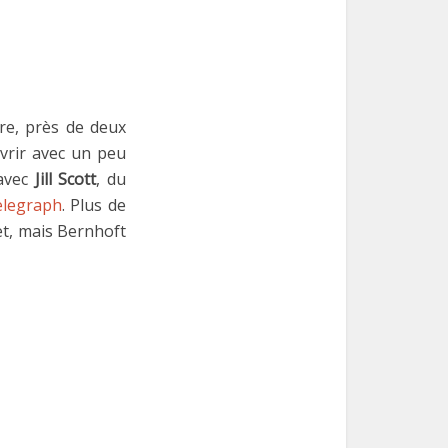
bre, près de deux
uvrir avec un peu
 avec
Jill Scott
, du
elegraph
. Plus de
et, mais Bernhoft