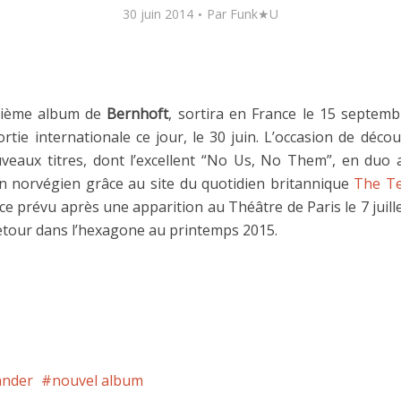
30 juin 2014
Par
Funk★U
isième album de
Bernhoft
, sortira en France le 15 septem
rtie internationale ce jour, le 30 juin. L’occasion de déco
uveaux titres, dont l’excellent “No Us, No Them”, en duo
 norvégien grâce au site du quotidien britannique
The T
e prévu après une apparition au Théâtre de Paris le 7 juill
retour dans l’hexagone au printemps 2015.
ander
nouvel album