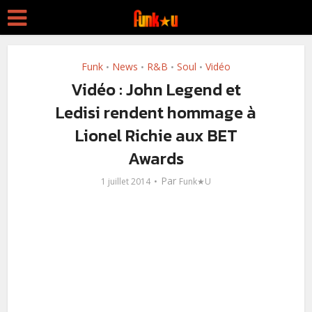
Funk
News
R&B
Soul
Vidéo
•
•
•
•
Vidéo : John Legend et
Ledisi rendent hommage à
Lionel Richie aux BET
Awards
Par
1 juillet 2014
Funk★U