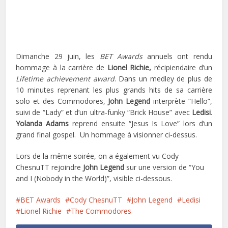
Dimanche 29 juin, les
BET Awards
annuels ont rendu
hommage à la carrière de
Lionel Richie,
récipiendaire d’un
Lifetime achievement award
. Dans un medley de plus de
10 minutes reprenant les plus grands hits de sa carrière
solo et des Commodores,
John Legend
interprète “Hello”,
suivi de “Lady” et d’un ultra-funky “Brick House” avec
Ledisi
.
Yolanda Adams
reprend ensuite “Jesus Is Love” lors d’un
grand final gospel. Un hommage à visionner ci-dessus.
Lors de la même soirée, on a également vu Cody
ChesnuTT rejoindre
John Legend
sur une version de “You
and I (Nobody in the World)”, visible ci-dessous.
BET Awards
Cody ChesnuTT
John Legend
Ledisi
Lionel Richie
The Commodores