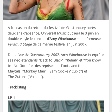
A l’occasion du retour du festival de Glastonbury après
deux ans d’absence, Universal Music publiera le
3 juin
en
double-vinyle le concert d’
Amy Winehouse
sur la fameuse
Pyramid Stage
de ce même festival en juin 2007.
Dans
Live At Glastonbury 2007
, Amy Winehouse interprète
ses néo-standards “Back to Black“, “Rehab“ et “You know
I’m No Good“ et des reprises de Toots and the
Maytals (“Monkey Man“), Sam Cooke (“Cupid“) et
The Zutons (“Valerie“).
Tracklisting
LP 1