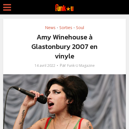
News
Sorties
Soul
•
•
Amy Winehouse à
Glastonbury 2007 en
vinyle
Par
14 avril 2022
Funk-U Magazine