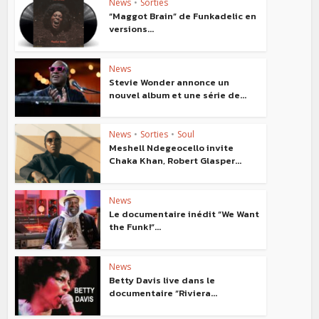
News
•
Sorties
“Maggot Brain” de Funkadelic en
versions...
News
Stevie Wonder annonce un
nouvel album et une série de...
News
•
Sorties
•
Soul
Meshell Ndegeocello invite
Chaka Khan, Robert Glasper...
News
Le documentaire inédit “We Want
the Funk!”...
News
Betty Davis live dans le
documentaire “Riviera...