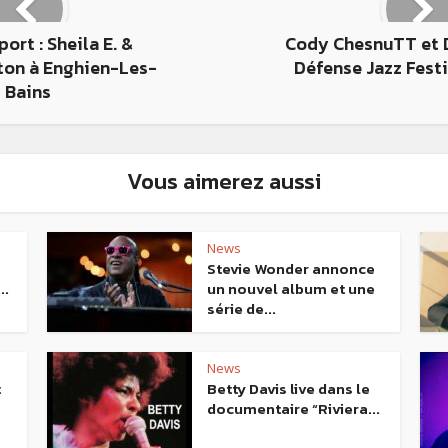
ort : Sheila E. &
Cody ChesnuTT et D
ton à Enghien-Les-
Défense Jazz Festi
Bains
Vous aimerez aussi
News
Stevie Wonder annonce
..
un nouvel album et une
série de...
News
t
Betty Davis live dans le
documentaire “Riviera...