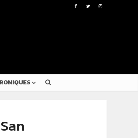
RONIQUES
 San