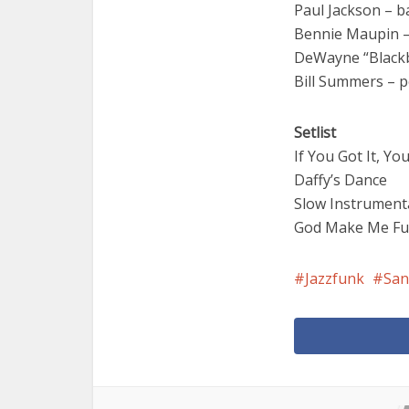
Paul Jackson – b
Bennie Maupin –
DeWayne “Blackb
Bill Summers – 
Setlist
If You Got It, You
Daffy’s Dance
Slow Instrument
God Make Me Fu
Jazzfunk
San