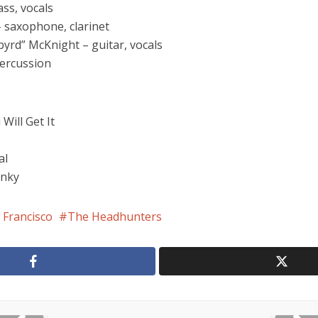
ass, vocals
 saxophone, clarinet
yrd” McKnight – guitar, vocals
percussion
 Will Get It
al
nky
 Francisco
The Headhunters