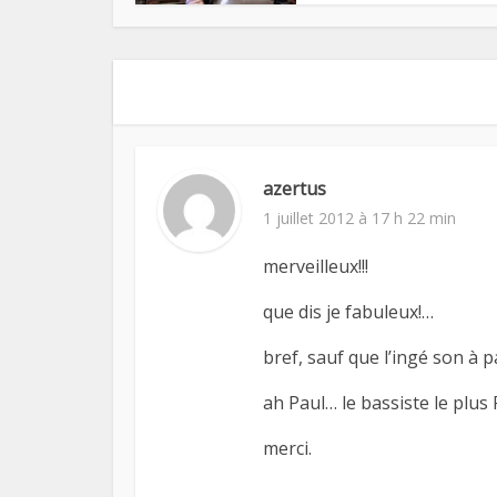
azertus
1 juillet 2012 à 17 h 22 min
merveilleux!!!
que dis je fabuleux!…
bref, sauf que l’ingé son à 
ah Paul… le bassiste le plus 
merci.