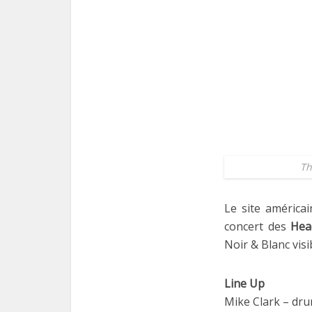
Th
Le site américa
concert des
Hea
Noir & Blanc vis
Line Up
Mike Clark – dr