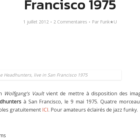
Francisco 1975
1 juillet 2012
2 Commentaires
Par
Funk★U
e Headhunters, live in San Francisco 1975
in
Wolfgang’s Vault
vient de mettre à disposition des imag
dhunters
à San Francisco, le 9 mai 1975. Quatre morceau
ibles gratuitement
ICI
. Pour amateurs éclairés de jazz funky.
ums