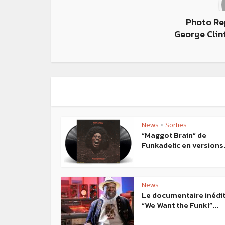
Photo Rep
George Clin
News
Sorties
•
“Maggot Brain” de
Funkadelic en versions.
News
Le documentaire inédi
“We Want the Funk!”...