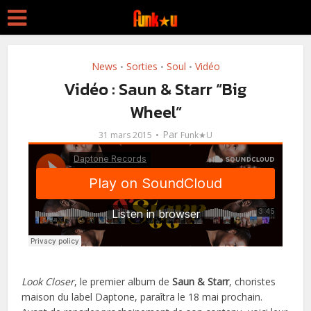
News
Sorties
Soul
Vidéo
•
•
•
Vidéo : Saun & Starr “Big
Wheel”
Par
31 mars 2015
Funk★U
Look Closer
, le premier album de
Saun & Starr
, choristes
maison du label Daptone, paraîtra le 18 mai prochain.