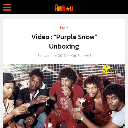
Funk
Vidéo : “Purple Snow”
Unboxing
Par
8 novembre 2013
Funk★U