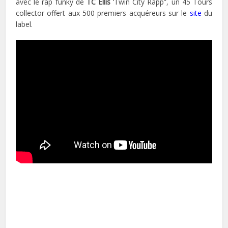
avec le rap funky de
TC Ellis
‘Twin City Rapp”, un 45 Tours
collector offert aux 500 premiers acquéreurs sur le
site
du
label.