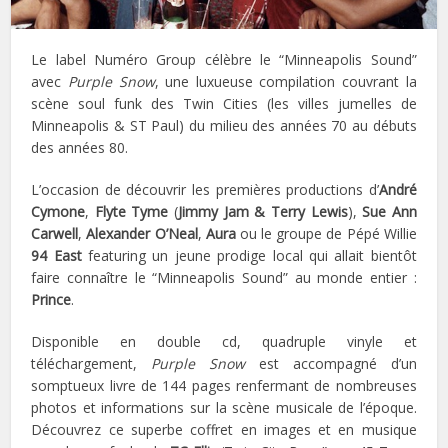
Le label Numéro Group célèbre le “Minneapolis Sound”
avec
Purple Snow
, une luxueuse compilation couvrant la
scène soul funk des Twin Cities (les villes jumelles de
Minneapolis & ST Paul) du milieu des années 70 au débuts
des années 80.
L’occasion de découvrir les premières productions d’
André
Cymone
,
Flyte Tyme
(
Jimmy Jam & Terry Lewis
),
Sue Ann
Carwell
,
Alexander O’Neal
,
Aura
ou le groupe de Pépé Willie
94 East
featuring un jeune prodige local qui allait bientôt
faire connaître le “Minneapolis Sound” au monde entier :
Prince
.
Disponible en double cd, quadruple vinyle et
téléchargement,
Purple Snow
est accompagné d’un
somptueux livre de 144 pages renfermant de nombreuses
photos et informations sur la scène musicale de l’époque.
Découvrez ce superbe coffret en images et en musique